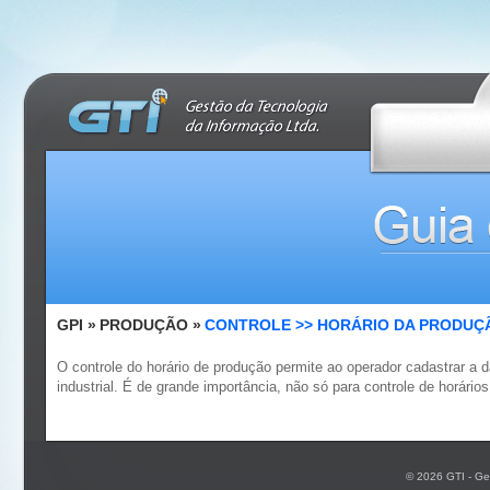
GPI »
PRODUÇÃO »
CONTROLE >> HORÁRIO DA PRODUÇ
O controle do horário de produção permite ao operador cadastrar a d
industrial. É de grande importância, não só para controle de horár
© 2026 GTI - Ge